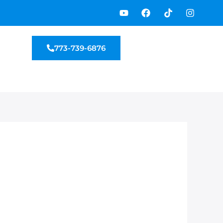
Y
F
T
I
o
a
i
n
u
c
k
s
t
e
t
t
u
b
o
a
773-739-6876
b
o
k
g
e
o
r
k
a
m